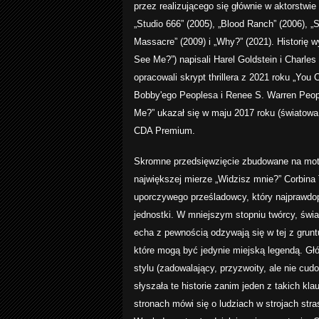
przez realizującego się głównie w aktorstwi
„Studio 666” (2005), „Blood Ranch” (2006), „S
Massacre” (2009) i „Why?” (2021). Historię w
See Me?”) napisali Harel Goldstein i Charles
opracowali skrypt thrillera z 2021 roku „Yo
Bobby'ego Peoplesa i Renee S. Warren Peo
Me?” ukazał się w maju 2017 roku (światowa 
CDA Premium.
Skromne przedsięwzięcie zbudowane na motyw
największej mierze „Widzisz mnie?” Corbina
uporczywego prześladowcy, który najprawdo
jednostki. W mniejszym stopniu twórcy, świ
echa z pewnością odzywają się w tej z grun
które mogą być jedynie miejską legendą. Gł
stylu (zadowalający, przyzwoity, ale nie c
słyszała te historie zanim jeden z takich kl
stronach mówi się o ludziach w strojach str