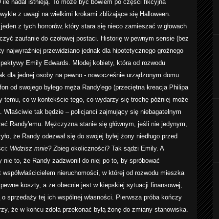
 ile nadal istnieją. To może być bowiem po części fikcyjna
wykle z uwagi na wielkimi krokami zbliżające się Halloween.
jeden z tych horrorów, który stara się nieco zamieszać w głowach
iczyć zaufanie do czołowej postaci. Historię w pewnym sensie (bez
y najwyraźniej przewidziano jednak dla hipotetycznego groźnego
spektywy Emily Edwards. Młodej kobiety, która od rozwodu
ak dla jednej osoby na pewno - nowocześnie urządzonym domu.
efon od swojego byłego męża Randy'ego (przeciętna kreacja Philipa
cy temu, co w kontekście tego, co wydarzy się trochę później może
 Właściwie tak będzie – policjanci zajmujący się niebagatelnym
rzeć Randy'emu. Mężczyzna stanie się głównym, jeśli nie jedynym,
yło, że Randy odezwał się do swojej byłej żony niedługo przed
ści:
Widzisz mnie?
Zbieg okoliczności? Tak sądzi Emily. A
by nie to, że Randy zadzwonił do niej po to, by spróbować
 współwłaścicielem nieruchomości, w której od rozwodu mieszka
pewne koszty, a że obecnie jest w kiepskiej sytuacji finansowej,
 o sprzedaży tej ich wspólnej własności. Pierwsza próba kończy
ierzy, że w końcu zdoła przekonać byłą żonę do zmiany stanowiska.