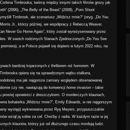
e Corbina Timbrooka, twórcę między innymi takich filmów grozy jak
eth” (2006), „The Belly of the Beast” (2008), „Porn Shoot
ymyślił Timbrook, ale scenariusz „Widzisz mnie?” (oryg. „Do You
 Morris Jr., którzy później, we współpracy z Rebeccą Weaver,
u Can Never Go Home Again”, który został wyreżyserowany przez
ples. W swoich rodzimych Stanach Zjednoczonych „Do You See
premiera), a w Polsce pojawił się dopiero w lutym 2022 roku, na
ach bardziej kojarzonych z thrillerem niż horrorem. W
 Timbrooka opiera się na sprawdzonym wątku stalkera,
podobniej ma jak najgorsze zamiary względem obserwowanej
adomie czy nie, nawiązują do konwencji
home invasion
– takie
tu prostej opowieści z dreszczykiem. O morderczych klaunach,
ówna bohaterka „Widzisz mnie?”, Emily Edwards, w nie najgorszym
udowny występ) wykreowana przez Ryę Meyers, przypuszczalnie
aunów wziął ją sobie za cel. Choćby z radia. W każdym razie w jej
asznych klaunów, którzy już od dłuższego czasu mordują ludzi.