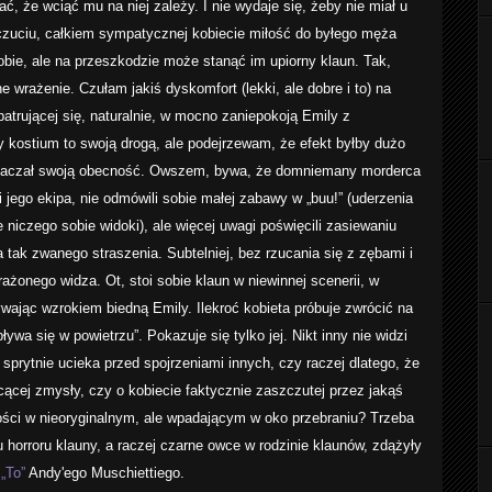
, że wciąć mu na niej zależy. I nie wydaje się, żeby nie miał u
czuciu, całkiem sympatycznej kobiecie miłość do byłego męża
sobie, ale na przeszkodzie może stanąć im upiorny klaun. Tak,
e wrażenie. Czułam jakiś dyskomfort (lekki, ale dobre i to) na
atrującej się, naturalnie, w mocno zaniepokoją Emily z
 kostium to swoją drogą, ale podejrzewam, że efekt byłby dużo
aznaczał swoją obecność. Owszem, bywa, że domniemany morderca
 jego ekipa, nie odmówili sobie małej zabawy w „buu!” (uderzenia
 niczego sobie widoki), ale więcej uwagi poświęcili zasiewaniu
 tak zwanego straszenia. Subtelniej, bez rzucania się z zębami i
ażonego widza. Ot, stoi sobie klaun w niewinnej scenerii, w
ywając wzrokiem biedną Emily. Ilekroć kobieta próbuje zwrócić na
ywa się w powietrzu”. Pokazuje się tylko jej. Nikt inny nie widzi
sprytnie ucieka przed spojrzeniami innych, czy raczej dlatego, że
cącej zmysły, czy o kobiecie faktycznie zaszczutej przez jakąś
 kości w nieoryginalnym, ale wpadającym w oko przebraniu? Trzeba
 horroru klauny, a raczej czarne owce w rodzinie klaunów, zdążyły
„To”
Andy'ego Muschiettiego.