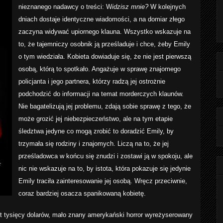
nieznanego nadawcy o treści: W
idzisz mnie?
W kolejnych
dniach dostaje identyczne wiadomości, a na domiar złego
zaczyna widywać upiornego klauna. Wszystko wskazuje na
to, że tajemniczy osobnik ją prześladuje i chce, żeby Emily
o tym wiedziała. Kobieta dowiaduje się, że nie jest pierwszą
osobą, którą to spotkało. Angażuje w sprawę znajomego
policjanta i jego partnera, którzy radzą jej ostrożnie
podchodzić do informacji na temat morderczych klaunów.
Nie bagatelizują jej problemu, zdają sobie sprawę z tego, że
może grozić jej niebezpieczeństwo, ale na tym etapie
śledztwa jedyne co mogą zrobić to doradzić Emily, by
trzymała się rodziny i znajomych. Liczą na to, że jej
prześladowca w końcu się znudzi i zostawi ją w spokoju, ale
nic nie wskazuje na to, by istota, która pokazuje się jedynie
Emily traciła zainteresowanie jej osobą. Wręcz przeciwnie,
coraz bardziej osacza spanikowaną kobietę.
et tysięcy dolarów, mało znany amerykański horror wyreżyserowany