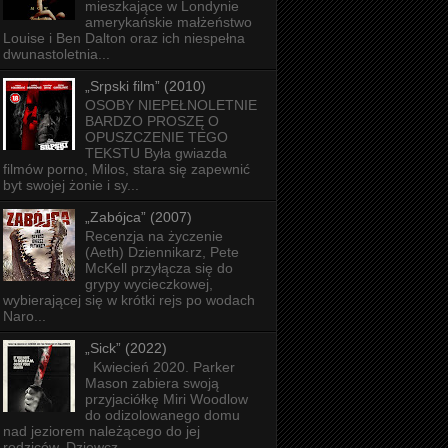
mieszkające w Londynie
amerykańskie małżeństwo
Louise i Ben Dalton oraz ich niespełna
dwunastoletnia...
„Srpski film” (2010)
OSOBY NIEPEŁNOLETNIE
BARDZO PROSZĘ O
OPUSZCZENIE TEGO
TEKSTU Była gwiazda
filmów porno, Milos, stara się zapewnić
byt swojej żonie i sy...
„Zabójca” (2007)
Recenzja na życzenie
(Aeth) Dziennikarz, Pete
McKell przyłącza się do
grypy wycieczkowej,
wybierającej się w krótki rejs po wodach
Naro...
„Sick” (2022)
Kwiecień 2020. Parker
Mason zabiera swoją
przyjaciółkę Miri Woodlow
do odizolowanego domu
nad jeziorem należącego do jej
rodziców. Dziewcz...