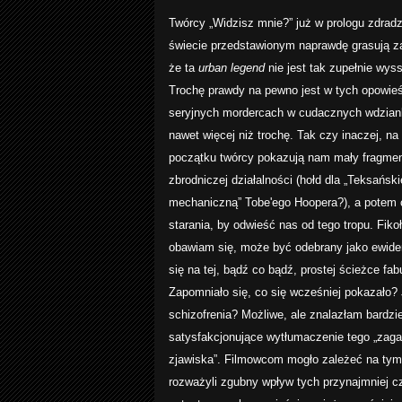
Twórcy „Widzisz mnie?” już w prologu zdradzi
świecie przedstawionym naprawdę grasują za
że ta
urban legend
nie jest tak zupełnie wys
Trochę prawdy na pewno jest w tych opowie
seryjnych mordercach w cudacznych wdzian
nawet więcej niż trochę. Tak czy inaczej, 
początku twórcy pokazują nam mały fragment
zbrodniczej działalności (hołd dla „Teksański
mechaniczną” Tobe'ego Hoopera?), a potem
starania, by odwieść nas od tego tropu. Fikoł
obawiam się, może być odebrany jako ewide
się na tej, bądź co bądź, prostej ścieżce fabu
Zapomniało się, co się wcześniej pokazało?
schizofrenia? Możliwe, ale znalazłam bardzie
satysfakcjonujące wytłumaczenie tego „zag
zjawiska”. Filmowcom mogło zależeć na ty
rozważyli zgubny wpływ tych przynajmniej c