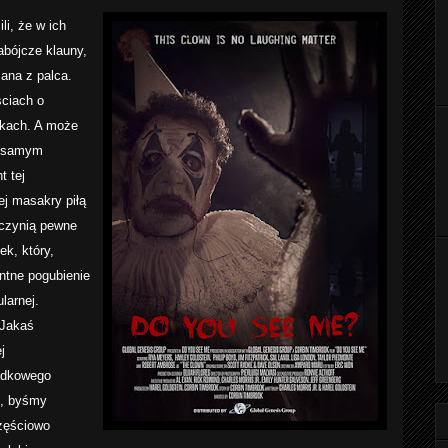
li, że w ich
bójcze klauny,
sana z palca.
ściach o
kach. A może
na samym
 tej
ej masakry piłą
 czynią pewne
ek, który,
ntne pogubienie
larnej.
 Jakaś
j
adkowego
m, byśmy
zęściowo