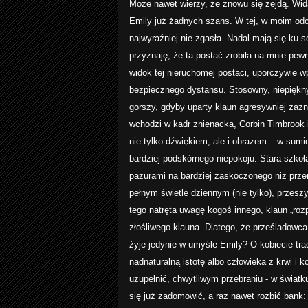
Może nawet wierzy, że znowu się zejdą. Widać
Emily już żadnych szans. W tej, w moim od
najwyraźniej nie zgasła. Nadal mają się ku 
przyznaję, że ta postać zrobiła na mnie pewn
widok tej nieruchomej postaci, uporczywie wp
bezpiecznego dystansu. Stosowny, niepiękny
gorszy, gdyby uparty klaun agresywniej z
wchodzi w kadr znienacka, Corbin Timbrook i
nie tylko dźwiękiem, ale i obrazem – w sumie
bardziej podskórnego niepokoju. Stara szkoła
pazurami na bardziej zaskoczonego niż przer
pełnym świetle dziennym (nie tylko), przesz
tego natręta uwagę kogoś innego, klaun „rozpł
złośliwego klauna. Dlatego, że prześladowca 
żyje jedynie w umyśle Emily? O kobiecie tra
nadnaturalną istotę albo człowieka z krwi i
uzupełnić, chwytliwym przebraniu - w światku
się już zadomowić, a raz nawet rozbić bank: