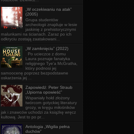
„W oczekiwaniu na atak”
(2005)
Grupa studentów
archeologii znajduje w lesie
jaskinię z prehistorycznymi
malunkami na ścianach. Zaraz po ich
odkryciu zostają zaatakowani...
„W zamknięciu” (2022)
Po ucieczce z domu
Laura poznaje fanatyka
religijnego Tye'a McGratha,
który podnosi jej
samoocenę poprzez bezpodstawne
oskarżenia jej ...
Zapowiedź: Peter Straub
„Upiorna opowieść”
Wspaniały hołd złożony
twórcom gotyckiej literatury
grozy, w kręgu miłośników
jak i znawców uchodzi za książkę wręcz
kultową. Jest to po pr...
Antologia „Wigilia pełna
duchów”