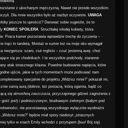
osłabioną
ez rozstanie z ukochanym mężczyzną. Nawet nie przede wszystkim.
czyli. Dla mnie wszystko było aż nazbyt oczywiste.
UWAGA
byłoby jeszcze to uprościć? Darować sobie sugestie, że to
ily
KONIEC SPOILERA
. Struchlałej młodej kobiety, która
e. Praca kamer pozostawia wprawdzie trochę do życzenia –
e trąci to tandetą. Montaż w sumie też na moje oko wymagał
ka niezgorsza: szaro, ciut mglisto – czuć jesienną aurę, choć
lające się po chodnikach. I te wszystkie podchody, staranne
ny atak strasznego klauna. Powolne budowanie napięcia, które
wygodne ujście, jakie w tych momentach może podsuwać nam
kompletowany specjalnie do projektu „Widzisz mnie?” pokazali mi,
znie samą aurą (dobrze, też postacią, którą ogarnia, bądź co
jącą się atmosferą zaszczucia, przyczajonego gdzieś zagrożenia z
ny gość jest) i podniszczonym, brudnawym zielonym (białym pod
osłowności, nie pozostawiają wszystkiego wyłącznie wyobraźni
a „Widzisz mnie?” będzie miał spory niedosyt „strasznych
iej tylko w snach Emily wchodzi z przytupem (buu! Bój się).