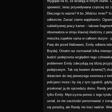
Wygląda na to, że działają w innym stanie. O
opowieść, teraz przywoływana częściej niż z
Dlaczego to ważne? A bo „Widzisz mnie?” to 
odbiorców. Zasiać ziarno wątpliwości. Ogran
subiektywnej pracy kamer – takowe fragment
obserwatora w stroju klauna) śledzimy z per
mieszka zupełnie sama w całkiem dużym - j
Parę dni przed Halloween, Emily odbiera tel
Boyda). Ostatni raz rozmawiali kilka miesię
budzić podejrzenia względem tego człowieka.
problemem Emily zdecydują się bliżej przyj
podejrzanym. Tak się bowiem dziwnie(?) złoż
dotarciem do niej pierwszego esemesa o tre
policjanci może i by się z tym zgodzili, gdy
przekonać ją do sprzedaży domu. Randy jest
tylko Emily. Mężczyzna ponosi z tego tytułu 
uznał, że nie zaszkodzi porozmawiać z żoną
się porażką, ale Randy nie traci nadziei. W