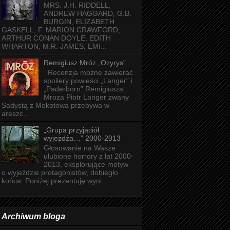
MRS. J.H. RIDDELL,
ANDREW HAGGARD, G.B.
BURGIN, ELIZABETH
GASKELL, F. MARION CRAWFORD,
ARTHUR CONAN DOYLE, EDITH
WHARTON, M.R. JAMES, EMI...
Remigiusz Mróz „Ozyrys”
Recenzja możne zawierać
spoilery powieści „Langer” i
„Paderborn” Remigiusza
Mroza Piotr Langer zwany
Sadystą z Mokotowa przebywa w
areszc...
„Grupa przyjaciół
wyjeżdża…” 2000-2013
Głosowanie na Wasze
ulubione horrory z lat 2000-
2013, eksplorujące motyw
o wyjeździe protagonistów, dobiegło
końca. Poniżej prezentuję wyni...
Archiwum bloga